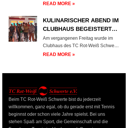
Anlage des
READ MORE »
KULINARISCHER ABEND IM
CLUBHAUS BEGEISTERT
UNSERE MITGLIEDER
Am vergangenen Freitag wurde im
Clubhaus des TC Rot-Weiß Schwerte
nicht nur über Tennis gesprochen,
READ MORE »
Beim TC Rot-Weiß Schwerte bist du jederzeit
willkommen, ganz egal, ob du gerade erst mit Tennis
beginnst oder schon viele Jahre spielst. Bei uns
stehen Spaß am Sport, die Gemeinschaft und die