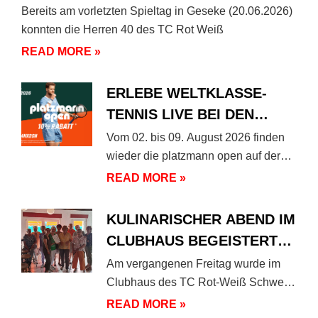
Bereits am vorletzten Spieltag in Geseke (20.06.2026)
konnten die Herren 40 des TC Rot Weiß
READ MORE »
ERLEBE WELTKLASSE-
TENNIS LIVE BEI DEN
PLATZMANN OPEN 2026!
Vom 02. bis 09. August 2026 finden
wieder die platzmann open auf der
Anlage des
READ MORE »
KULINARISCHER ABEND IM
CLUBHAUS BEGEISTERT
UNSERE MITGLIEDER
Am vergangenen Freitag wurde im
Clubhaus des TC Rot-Weiß Schwerte
nicht nur über Tennis gesprochen,
READ MORE »