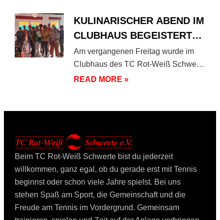
KULINARISCHER ABEND IM
CLUBHAUS BEGEISTERT
UNSERE MITGLIEDER
Am vergangenen Freitag wurde im
Clubhaus des TC Rot-Weiß Schwerte
nicht nur über Tennis gesprochen,
READ MORE »
Beim TC Rot-Weiß Schwerte bist du jederzeit
willkommen, ganz egal, ob du gerade erst mit Tennis
beginnst oder schon viele Jahre spielst. Bei uns
stehen Spaß am Sport, die Gemeinschaft und die
Freude am Tennis im Vordergrund. Gemeinsam